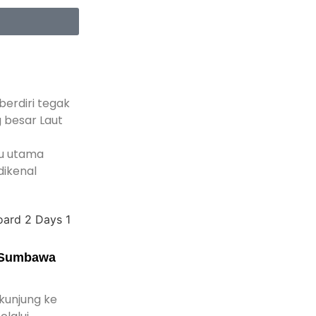
berdiri tegak
g besar Laut
au utama
dikenal
 Sumbawa
kunjung ke