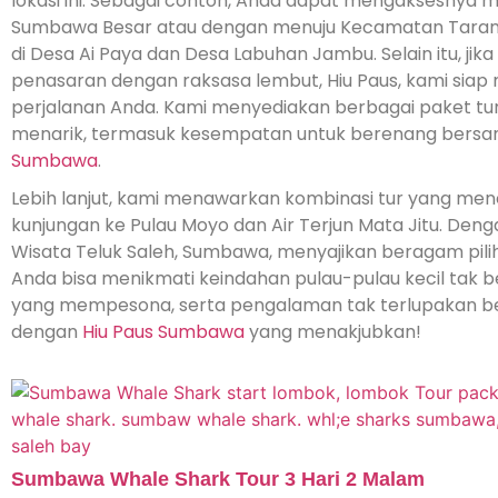
lokasi ini. Sebagai contoh, Anda dapat mengaksesnya m
Sumbawa Besar atau dengan menuju Kecamatan Taran
di Desa Ai Paya dan Desa Labuhan Jambu. Selain itu, jik
penasaran dengan raksasa lembut, Hiu Paus, kami siap
perjalanan Anda. Kami menyediakan berbagai paket tu
menarik, termasuk kesempatan untuk berenang bers
Sumbawa
.
Lebih lanjut, kami menawarkan kombinasi tur yang me
kunjungan ke Pulau Moyo dan Air Terjun Mata Jitu. Deng
Wisata Teluk Saleh, Sumbawa, menyajikan beragam pili
Anda bisa menikmati keindahan pulau-pulau kecil tak 
yang mempesona, serta pengalaman tak terlupakan 
dengan
Hiu Paus Sumbawa
yang menakjubkan!
Sumbawa Whale Shark Tour 3 Hari 2 Malam