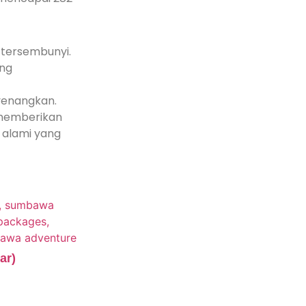
.
 tersembunyi.
ang
yenangkan.
, memberikan
 alami yang
ar)