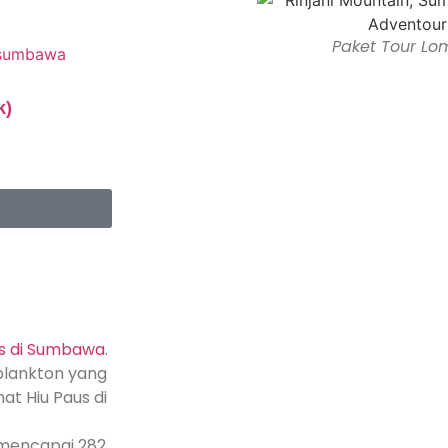
Paket Tour Lo
k)
us di Sumbawa
.
plankton yang
t Hiu Paus di
 mencapai 282