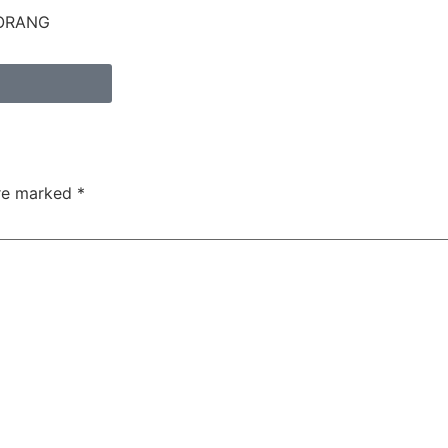
 ORANG
are marked
*