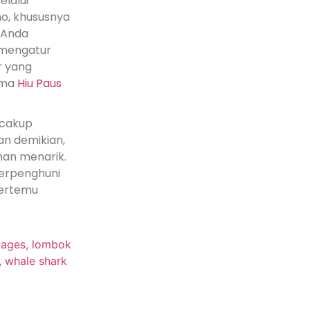
elalui
o, khususnya
a Anda
 mengatur
r yang
ama
Hiu Paus
ncakup
an demikian,
han menarik.
berpenghuni
bertemu