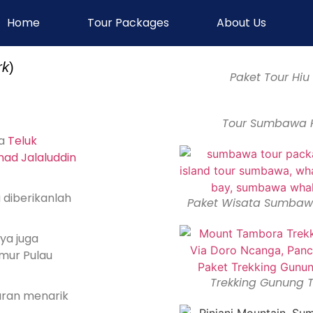
Home
Tour Packages
About Us
rk
)
Paket Tour Hiu
Tour Sumbawa 
da
Teluk
ad Jalaluddin
diberikanlah
Paket Wisata Sumbaw
ya juga
imur Pulau
,
Trekking Gunung
aran menarik