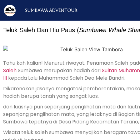
Sumbawa Adventour
Teluk Saleh Dan Hiu Paus (
Sumbawa Whale Sha
Tahu kah kalian! Menurut riwayat, Penamaan Saleh pa
Saleh
Sumbawa merupakan hadiah dari
Sultan Muhamm
III
kepada Lalu Muhammad Saleh Dea Mele Bandri.
Dikarenakan jasanya mengatasi pemberontakan, maka 
hadiah berupa tanah yang sangat luas.
dan luasnya pun sepanjang penglihatan mata dan lautn
sepanjang penglihatan mata, yang letaknya di Bagian t
Sumbawa tepatnya di Desa Pidang Kecamatan Tarano
Wisata teluk saleh sumbawa menyajikan beragam taw
untuk di kunjungi.