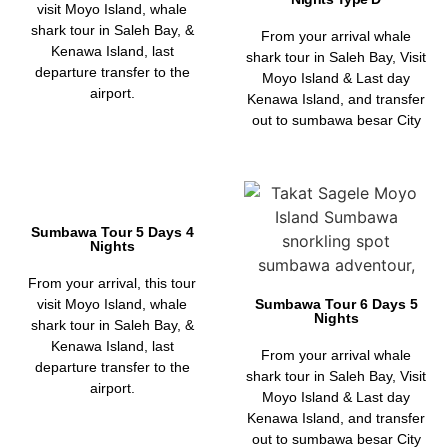
visit Moyo Island, whale
shark tour in Saleh Bay, &
From your arrival whale
Kenawa Island, last
shark tour in Saleh Bay, Visit
departure transfer to the
Moyo Island & Last day
airport.
Kenawa Island, and transfer
out to sumbawa besar City
Sumbawa Tour 5 Days 4
Nights
From your arrival, this tour
visit Moyo Island, whale
Sumbawa Tour 6 Days 5
Nights
shark tour in Saleh Bay, &
Kenawa Island, last
From your arrival whale
departure transfer to the
shark tour in Saleh Bay, Visit
airport.
Moyo Island & Last day
Kenawa Island, and transfer
out to sumbawa besar City