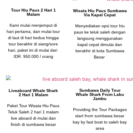
Tour Hiu Paus 2 Hari 1
Wisata Hiu Paus Sumbawa
Malam
Via Kapal Cepat
Kami mulai menjemput di
Menyediakan opsi tour hiu
hari pertama, dan mulai tour
paus ke teluk saleh dengan
di laut di hari kedua hingga
langsung menggunakan
tour berakhir di siang/sore
kapal cepat dimulai dan
hari, paket ini di mulai dari
berakhir di kota Sumbawa
IDR. 950.000 / orang
Besar
Sumbawa Daily Tour
Liveaboard Whale Shark
Whale Shark From Labu
2 Hari 1 Malam
Jambu
Paket Tour Wisata Hiu Paus
Providing the Tour Packages
Teluk Saleh 2 hari 1 malam
start from sumbawa besar
live aboard di mulai dan
bay by fast boat to saleh bay
finish di sumbawa besar
area