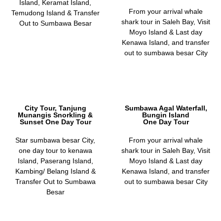
Island, Keramat Island,
From your arrival whale
Temudong Island & Transfer
shark tour in Saleh Bay, Visit
Out to Sumbawa Besar
Moyo Island & Last day
Kenawa Island, and transfer
out to sumbawa besar City
City Tour, Tanjung
Sumbawa Agal Waterfall,
Munangis Snorkling &
Bungin Island
Sunset One Day Tour
One Day Tour
Star sumbawa besar City,
From your arrival whale
one day tour to kenawa
shark tour in Saleh Bay, Visit
Island, Paserang Island,
Moyo Island & Last day
Kambing/ Belang Island &
Kenawa Island, and transfer
Transfer Out to Sumbawa
out to sumbawa besar City
Besar