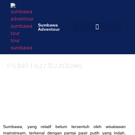
Sumbawa
Adventour
Paket Tour Sumbawa
Kami menyiapkan beberapa paket Liburan & Tour
Sumbawa yang terstruktur, terjangkau dan aman,
Untuk memberikan kesempatan untuk
merasakan semua keindahan alamnya
Sumbawa, yang relatif belum tersentuh oleh wisatawan
mainstream, terkenal dengan pantai pasir putih yang indah,