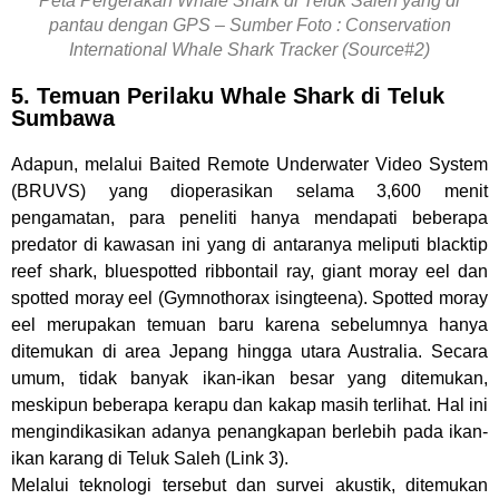
Peta Pergerakan Whale Shark di Teluk Saleh yang di
pantau dengan GPS – Sumber Foto : Conservation
International Whale Shark Tracker (Source#2)
5. Temuan Perilaku Whale Shark di Teluk
Sumbawa
Adapun, melalui Baited Remote Underwater Video System
(BRUVS) yang dioperasikan selama 3,600 menit
pengamatan, para peneliti hanya mendapati beberapa
predator di kawasan ini yang di antaranya meliputi blacktip
reef shark, bluespotted ribbontail ray, giant moray eel dan
spotted moray eel (Gymnothorax isingteena). Spotted moray
eel merupakan temuan baru karena sebelumnya hanya
ditemukan di area Jepang hingga utara Australia. Secara
umum, tidak banyak ikan-ikan besar yang ditemukan,
meskipun beberapa kerapu dan kakap masih terlihat. Hal ini
mengindikasikan adanya penangkapan berlebih pada ikan-
ikan karang di Teluk Saleh (Link 3).
Melalui teknologi tersebut dan survei akustik, ditemukan