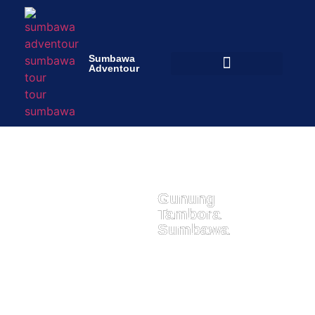
Sumbawa
Adventour
Gunung
Tambora
Sumbawa
kejadian alam yang terdahsyat sepanjang sejarah