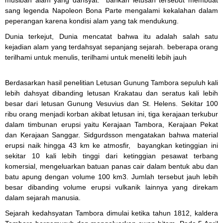
musibah alam yang dahsyat. bahkan letusan tersebut membuat
sang legenda Napoleon Bona Parte mengalami kekalahan dalam
peperangan karena kondisi alam yang tak mendukung.
Dunia terkejut, Dunia mencatat bahwa itu adalah salah satu
kejadian alam yang terdahsyat sepanjang sejarah. beberapa orang
terilhami untuk menulis, terilhami untuk meneliti lebih jauh
Berdasarkan hasil penelitian Letusan Gunung Tambora sepuluh kali
lebih dahsyat dibanding letusan Krakatau dan seratus kali lebih
besar dari letusan Gunung Vesuvius dan St. Helens. Sekitar 100
ribu orang menjadi korban akibat letusan ini, tiga kerajaan terkubur
dalam timbunan erupsi yaitu Kerajaan Tambora, Kerajaan Pekat
dan Kerajaan Sanggar. Sidgurdsson mengatakan bahwa material
erupsi naik hingga 43 km ke atmosfir, bayangkan ketinggian ini
sekitar 10 kali lebih tinggi dari ketinggian pesawat terbang
komersial, mengeluarkan batuan panas cair dalam bentuk abu dan
batu apung dengan volume 100 km3. Jumlah tersebut jauh lebih
besar dibanding volume erupsi vulkanik lainnya yang direkam
dalam sejarah manusia.
Sejarah kedahsyatan Tambora dimulai ketika tahun 1812, kaldera