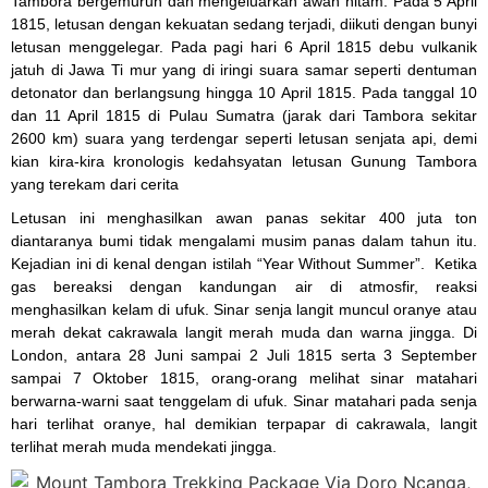
Tambora bergemuruh dan mengeluarkan awan hitam. Pada 5 April
1815, letusan dengan kekuatan sedang terjadi, diikuti dengan bunyi
letusan menggelegar. Pada pagi hari 6 April 1815 debu vulkanik
jatuh di Jawa Ti mur yang di iringi suara samar seperti dentuman
detonator dan berlangsung hingga 10 April 1815. Pada tanggal 10
dan 11 April 1815 di Pulau Sumatra (jarak dari Tambora sekitar
2600 km) suara yang terdengar seperti letusan senjata api, demi
kian kira-kira kronologis kedahsyatan letusan Gunung Tambora
yang terekam dari cerita
Letusan ini menghasilkan awan panas sekitar 400 juta ton
diantaranya bumi tidak mengalami musim panas dalam tahun itu.
Kejadian ini di kenal dengan istilah “Year Without Summer”. Ketika
gas bereaksi dengan kandungan air di atmosfir, reaksi
menghasilkan kelam di ufuk. Sinar senja langit muncul oranye atau
merah dekat cakrawala langit merah muda dan warna jingga. Di
London, antara 28 Juni sampai 2 Juli 1815 serta 3 September
sampai 7 Oktober 1815, orang-orang melihat sinar matahari
berwarna-warni saat tenggelam di ufuk. Sinar matahari pada senja
hari terlihat oranye, hal demikian terpapar di cakrawala, langit
terlihat merah muda mendekati jingga.